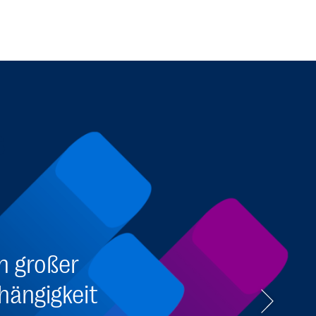
s
in großer
hängigkeit