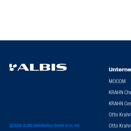
Untern
MOCOM
KRAHN Ch
KRAHN Ce
Otto Krah
Otto Krah
©2026 ALBIS Distribution GmbH & Co. KG