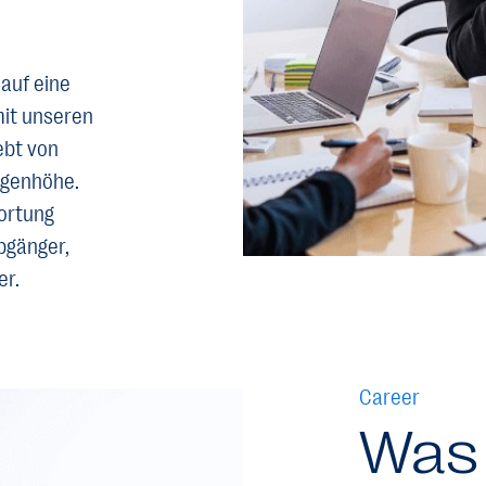
 auf eine
mit unseren
ebt von
ugenhöhe.
ortung
bgänger,
er.
Career
Was 