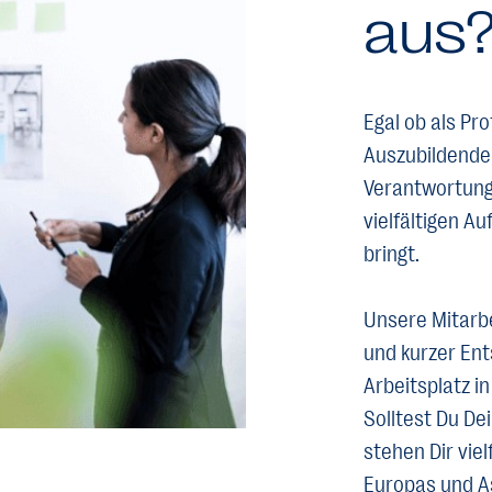
aus
Egal ob als Pro
Auszubildender
Verantwortung
vielfältigen A
bringt.
Unsere Mitarbe
und kurzer En
Arbeitsplatz i
Solltest Du De
stehen Dir vie
Europas und As