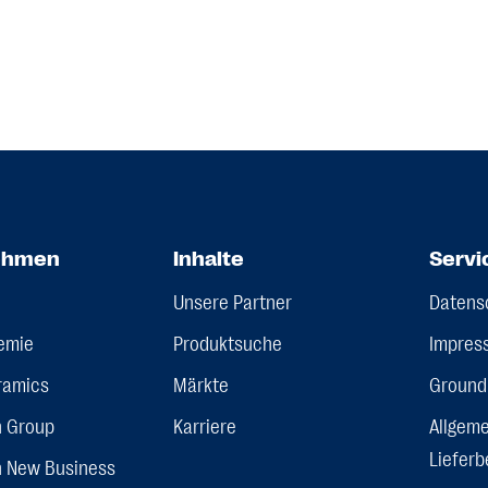
ehmen
Inhalte
Servi
Unsere Partner
Datens
emie
Produktsuche
Impres
ramics
Märkte
Ground
n Group
Karriere
Allgeme
Liefer
n New Business