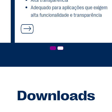
Adequado para aplicações que exigem
alta funcionalidade e transparência
(embalagens de parede espessa)
Em conformidade com os regulamentos
da UE em vigor, por exemplo, a «Diretiva
94/62/CE relativa a embalagens e
resíduos de embalagens»
Downloads