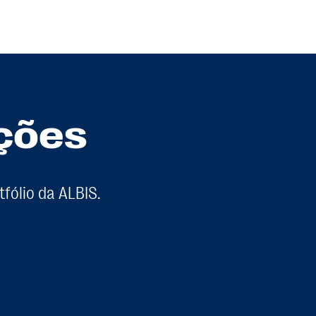
ições
fólio da ALBIS.