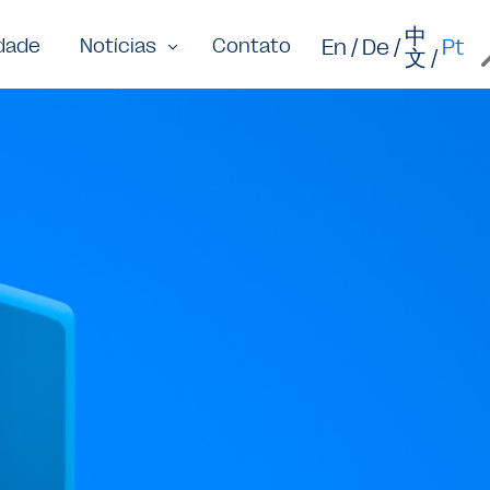
中
En
De
Pt
idade
Notícias
Contato
文